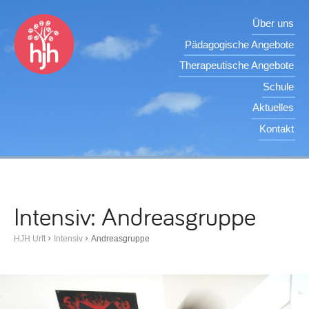
Über uns
Pädagogische Angebote
Therapeutische Angebote
Schule
Aktuelles
Kontakt
Intensiv: Andreasgruppe
HJH Urft
Intensiv
Andreasgruppe