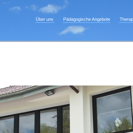
Über uns
Pädagogische Angebote
Therap
Leitungsteam
Intensiv
He
Stellenangebote
Intensiv Plus
Ti
Freunde und Förderer
Familienintensivgruppen
M
Regelgruppe
Sp
Verselbstständigungsangebote
Sk
Tagesgruppen
Ar
Ambulante Hilfen
Ki
Erziehungsstellen
Elternwohnung