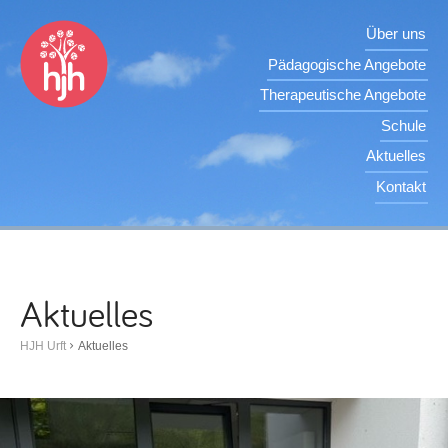
Über uns
Pädagogische Angebote
Therapeutische Angebote
Schule
Aktuelles
Kontakt
Aktuelles
HJH Urft
Aktuelles