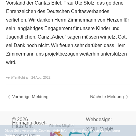
Vorstand der Caritas Eifel, Frau Ute Stolz, das goldene
Ehrenzeichen des Deutschen Caritasverbandes
verliehen. Wir danken Herrn Zimmermann von Herzen für
sein langjähriges Engagement für unsere Kinder und
Jugendlichen. Ganz „Adieu“ sagen müssen wir jetzt Gott
sei Dank noch nicht. Wir freuen sehr darüber, dass Herr
Zimmermann uns projektbezogen weiterhin unterstützen
wird.
veröffentlicht am 24 Aug. 2022
Vorherige Meldung
Nächste Meldung
© 2026
Webdesign:
Hermann-Josef-
Haus Urft
XIQIT GmbH
Diese Seite verwendet Cookies. Mehr Informationen dazu finden Sie in unserer
Impressum
Datenschutzerklärung
.