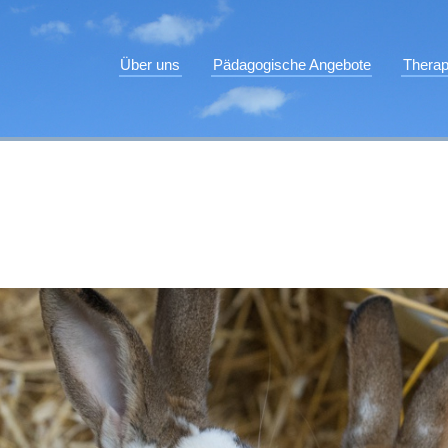
Über uns
Pädagogische Angebote
Therap
Leitungsteam
Intensiv
He
Stellenangebote
Intensiv Plus
Ti
Freunde und Förderer
Familienintensivgruppen
M
Regelgruppe
Sp
Verselbstständigungsangebote
Sk
Tagesgruppen
Ar
Ambulante Hilfen
Ki
Erziehungsstellen
Elternwohnung